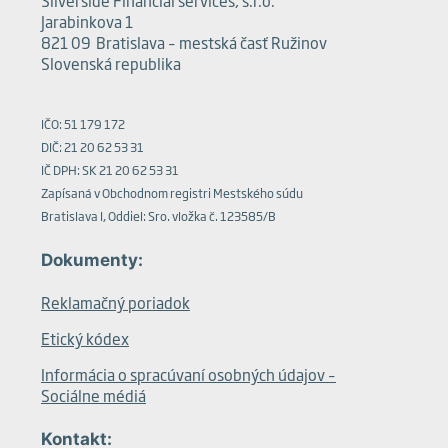
Silverside Financial services, s.r.o.
Jarabinkova 1
821 09 Bratislava – mestská časť Ružinov
Slovenská republika
IČO: 51 179 172
DIČ: 21 20 62 53 31
IČ DPH: SK 21 20 62 53 31
Zapísaná v Obchodnom registri Mestského súdu
Bratislava I, Oddiel: Sro. vložka č. 123585/B
Dokumenty:
Reklamačný poriadok
Etický kódex
Informácia o spracúvaní osobných údajov –
Sociálne médiá
Kontakt: