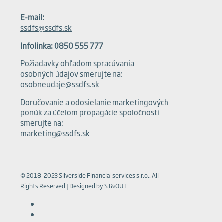
E-mail:
ssdfs@ssdfs.sk
Infolinka: 0850 555 777
Požiadavky ohľadom spracúvania
osobných údajov smerujte na:
osobneudaje@ssdfs.sk
Doručovanie a odosielanie marketingových
ponúk za účelom propagácie spoločnosti
smerujte na:
marketing@ssdfs.sk
© 2018-2023 Silverside Financial services s.r.o., All
Rights Reserved | Designed by
ST&OUT