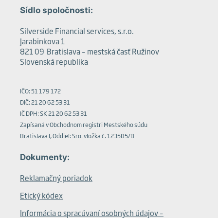
Sídlo spoločnosti:
Silverside Financial services, s.r.o.
Jarabinkova 1
821 09 Bratislava – mestská časť Ružinov
Slovenská republika
IČO: 51 179 172
DIČ: 21 20 62 53 31
IČ DPH: SK 21 20 62 53 31
Zapísaná v Obchodnom registri Mestského súdu
Bratislava I, Oddiel: Sro. vložka č. 123585/B
Dokumenty:
Reklamačný poriadok
Etický kódex
Informácia o spracúvaní osobných údajov –