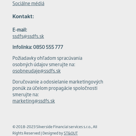
Sociálne médiá
Kontakt:
E-mail:
ssdfs@ssdfs.sk
Infolinka: 0850 555 777
Požiadavky ohľadom spracúvania
osobných údajov smerujte na:
osobneudaje@ssdfs.sk
Doručovanie a odosielanie marketingových
ponúk za účelom propagácie spoločnosti
smerujte na:
marketing@ssdfs.sk
© 2018-2023 Silverside Financial services s.r.o., All
Rights Reserved | Designed by
ST&OUT