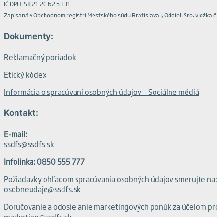
IČ DPH: SK 21 20 62 53 31
Zapísaná v Obchodnom registri Mestského súdu Bratislava I, Oddiel: Sro. vložka 
Dokumenty:
Reklamačný poriadok
Etický kódex
Informácia o spracúvaní osobných údajov – Sociálne médiá
Kontakt:
E-mail:
ssdfs@ssdfs.sk
Infolinka: 0850 555 777
Požiadavky ohľadom spracúvania osobných údajov smerujte na:
osobneudaje@ssdfs.sk
Doručovanie a odosielanie marketingových ponúk za účelom pro
marketing@ssdfs.sk