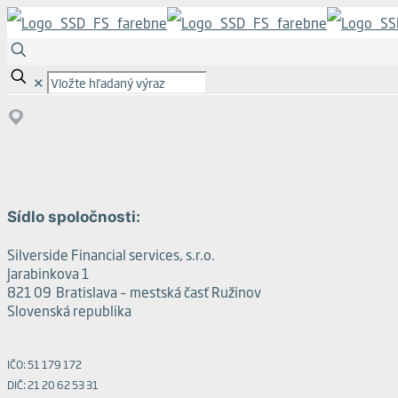
✕
Sídlo spoločnosti:
Silverside Financial services, s.r.o.
Jarabinkova 1
821 09 Bratislava – mestská časť Ružinov
Slovenská republika
IČO: 51 179 172
DIČ: 21 20 62 53 31