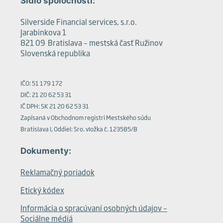
Sídlo spoločnosti:
Silverside Financial services, s.r.o.
Jarabinkova 1
821 09 Bratislava – mestská časť Ružinov
Slovenská republika
IČO: 51 179 172
DIČ: 21 20 62 53 31
IČ DPH: SK 21 20 62 53 31
Zapísaná v Obchodnom registri Mestského súdu
Bratislava I, Oddiel: Sro. vložka č. 123585/B
Dokumenty:
Reklamačný poriadok
Etický kódex
Informácia o spracúvaní osobných údajov –
Sociálne médiá