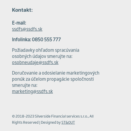
Kontakt:
E-mail:
ssdfs@ssdfs.sk
Infolinka: 0850 555 777
Požiadavky ohľadom spracúvania
osobných údajov smerujte na:
osobneudaje@ssdfs.sk
Doručovanie a odosielanie marketingových
ponúk za účelom propagácie spoločnosti
smerujte na:
marketing@ssdfs.sk
© 2018-2023 Silverside Financial services s.r.o., All
Rights Reserved | Designed by
ST&OUT