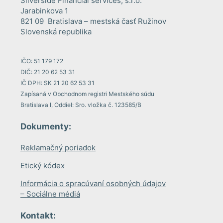
Silverside Financial services, s.r.o.
Jarabinkova 1
821 09 Bratislava – mestská časť Ružinov
Slovenská republika
IČO: 51 179 172
DIČ: 21 20 62 53 31
IČ DPH: SK 21 20 62 53 31
Zapísaná v Obchodnom registri Mestského súdu
Bratislava I, Oddiel: Sro. vložka č. 123585/B
Dokumenty:
Reklamačný poriadok
Etický kódex
Informácia o spracúvaní osobných údajov
– Sociálne médiá
Kontakt: