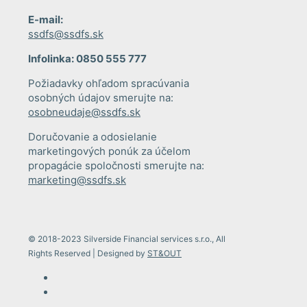
E-mail:
ssdfs@ssdfs.sk
Infolinka: 0850 555 777
Požiadavky ohľadom spracúvania
osobných údajov smerujte na:
osobneudaje@ssdfs.sk
Doručovanie a odosielanie
marketingových ponúk za účelom
propagácie spoločnosti smerujte na:
marketing@ssdfs.sk
© 2018-2023 Silverside Financial services s.r.o., All
Rights Reserved | Designed by
ST&OUT