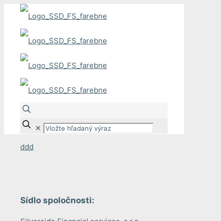
✕
ddd
Sídlo spoločnosti: